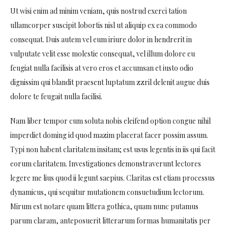
Ut wisi enim ad minim veniam, quis nostrud exerci tation
ullamcorper suscipit lobortis nisl ut aliquip ex ea commodo
consequat. Duis autem vel eum iriure dolor in hendrerit in
vulputate velit esse molestie consequat, vel illum dolore eu
feugiat nulla facilisis at vero eros et accumsan et iusto odio
dignissim qui blandit praesent luptatum zzril delenit augue duis
dolore te feugait nulla facilisi.
Nam liber tempor cum soluta nobis eleifend option congue nihil
imperdiet doming id quod mazim placerat facer possim assum.
Typi non habent claritatem insitam; est usus legentis in iis qui facit
eorum claritatem. Investigationes demonstraverunt lectores
legere me lius quod ii legunt saepius. Claritas est etiam processus
dynamicus, qui sequitur mutationem consuetudium lectorum.
Mirum est notare quam littera gothica, quam nunc putamus
parum claram, anteposuerit litterarum formas humanitatis per