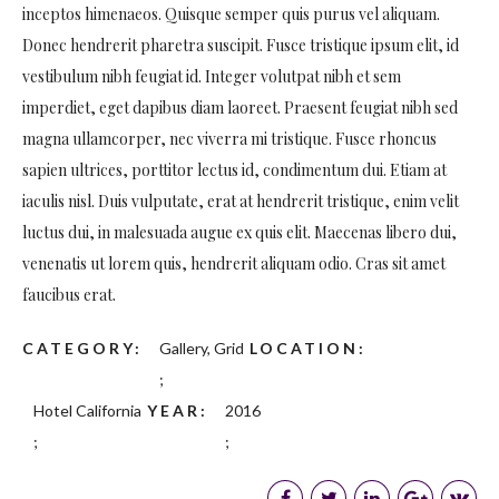
inceptos himenaeos. Quisque semper quis purus vel aliquam.
Donec hendrerit pharetra suscipit. Fusce tristique ipsum elit, id
vestibulum nibh feugiat id. Integer volutpat nibh et sem
imperdiet, eget dapibus diam laoreet. Praesent feugiat nibh sed
magna ullamcorper, nec viverra mi tristique. Fusce rhoncus
sapien ultrices, porttitor lectus id, condimentum dui. Etiam at
iaculis nisl. Duis vulputate, erat at hendrerit tristique, enim velit
luctus dui, in malesuada augue ex quis elit. Maecenas libero dui,
venenatis ut lorem quis, hendrerit aliquam odio. Cras sit amet
faucibus erat.
CATEGORY
Gallery, Grid
LOCATION
Hotel California
YEAR
2016