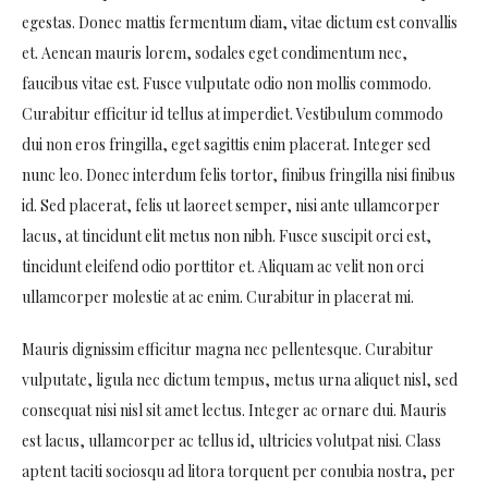
egestas. Donec mattis fermentum diam, vitae dictum est convallis
et. Aenean mauris lorem, sodales eget condimentum nec,
faucibus vitae est. Fusce vulputate odio non mollis commodo.
Curabitur efficitur id tellus at imperdiet. Vestibulum commodo
dui non eros fringilla, eget sagittis enim placerat. Integer sed
nunc leo. Donec interdum felis tortor, finibus fringilla nisi finibus
id. Sed placerat, felis ut laoreet semper, nisi ante ullamcorper
lacus, at tincidunt elit metus non nibh. Fusce suscipit orci est,
tincidunt eleifend odio porttitor et. Aliquam ac velit non orci
ullamcorper molestie at ac enim. Curabitur in placerat mi.
Mauris dignissim efficitur magna nec pellentesque. Curabitur
vulputate, ligula nec dictum tempus, metus urna aliquet nisl, sed
consequat nisi nisl sit amet lectus. Integer ac ornare dui. Mauris
est lacus, ullamcorper ac tellus id, ultricies volutpat nisi. Class
aptent taciti sociosqu ad litora torquent per conubia nostra, per