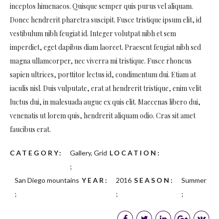
inceptos himenaeos. Quisque semper quis purus vel aliquam.
Donec hendrerit pharetra suscipit. Fusce tristique ipsum elit, id
vestibulum nibh feugiat id. Integer volutpat nibh et sem
imperdiet, eget dapibus diam laoreet. Praesent feugiat nibh sed
magna ullamcorper, nec viverra mi tristique. Fusce rhoncus
sapien ultrices, porttitor lectus id, condimentum dui. Etiam at
iaculis nisl. Duis vulputate, erat at hendrerit tristique, enim velit
luctus dui, in malesuada augue ex quis elit. Maecenas libero dui,
venenatis ut lorem quis, hendrerit aliquam odio. Cras sit amet
faucibus erat.
CATEGORY
Gallery, Grid
LOCATION
San Diego mountains
YEAR
2016
SEASON
Summer