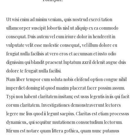
Ut wisi enim ad minim veniam, quis nostrud exerci tation
ullamcorper suscipit lobortis nisl ut aliquip ex ea commodo
consequat. Duis autem vel eum iriure dolor in hendrerit in
vulputate velit esse molestie consequat, vel illum dolore eu
feugiat nulla facilisis at vero eros et accumsan et iusto odio
dignissim qui blandit praesent luptatum zzril delenit augue duis
dolore te feugait nulla facilisi.
Nam liber tempor cum soluta nobis eleifend option congue nihil
imperdiet doming id quod mazim placerat facer possim assum.
Typi non habent claritatem insitam; est usus legentis in iis qui facit
eorum claritatem. Investigationes demonstraverunt lectores
legere me lius quod ii legunt saepius. Claritas est etiam processus
dynamicus, qui sequitur mutationem consuetudium lectorum.
Mirum est notare quam littera gothica, quam nunc putamus